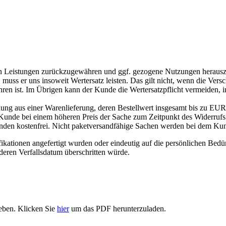
enen Leistungen zurückzugewähren und ggf. gezogene Nutzungen herau
 muss er uns insoweit Wertersatz leisten. Das gilt nicht, wenn die Vers
n ist. Im Übrigen kann der Kunde die Wertersatzpflicht vermeiden, i
ng aus einer Warenlieferung, deren Bestellwert insgesamt bis zu EUR
er Kunde bei einem höheren Preis der Sache zum Zeitpunkt des Widerrufs 
Kunden kostenfrei. Nicht paketversandfähige Sachen werden bei dem Ku
ationen angefertigt wurden oder eindeutig auf die persönlichen Bedürf
deren Verfallsdatum überschritten würde.
eben. Klicken Sie
hier
um das PDF herunterzuladen.