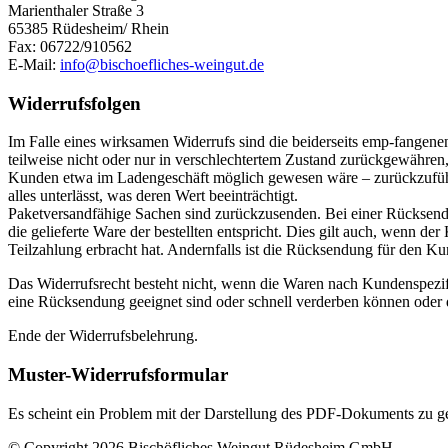
Marienthaler Straße 3
65385 Rüdesheim/ Rhein
Fax: 06722/910562
E-Mail:
info@bischoefliches-weingut.de
Widerrufsfolgen
Im Falle eines wirksamen Widerrufs sind die beiderseits emp-fang
teilweise nicht oder nur in verschlechtertem Zustand zurückgewähren,
Kunden etwa im Ladengeschäft möglich gewesen wäre – zurückzuführe
alles unterlässt, was deren Wert beeinträchtigt.
Paketversandfähige Sachen sind zurückzusenden. Bei einer Rücksendu
die gelieferte Ware der bestellten entspricht. Dies gilt auch, wenn d
Teilzahlung erbracht hat. Andernfalls ist die Rücksendung für den 
Das Widerrufsrecht besteht nicht, wenn die Waren nach Kundenspezifik
eine Rücksendung geeignet sind oder schnell verderben können oder 
Ende der Widerrufsbelehrung.
Muster-Widerrufsformular
Es scheint ein Problem mit der Darstellung des PDF-Dokuments zu g
© Copyright 2026 Bischöfliches Weingut Rüdesheim GmbH