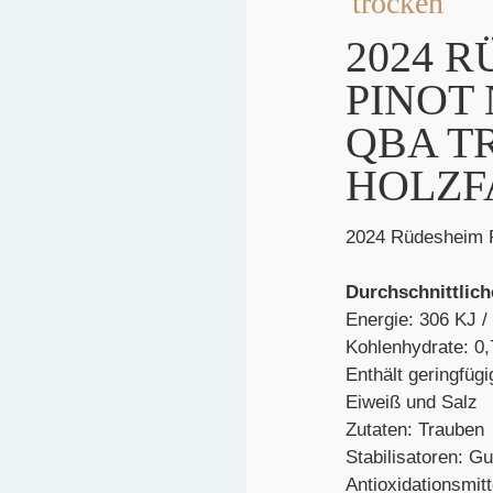
trocken
2024 
PINOT
QBA T
HOLZF
2024 Rüdesheim P
Durchschnittlich
Energie: 306 KJ /
Kohlenhydrate: 0,
Enthält geringfüg
Eiweiß und Salz
Zutaten: Trauben
Stabilisatoren: 
Antioxidationsmitt