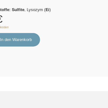
toffe:
Sulfite
, Lysozym (
Ei
)
€
kosten