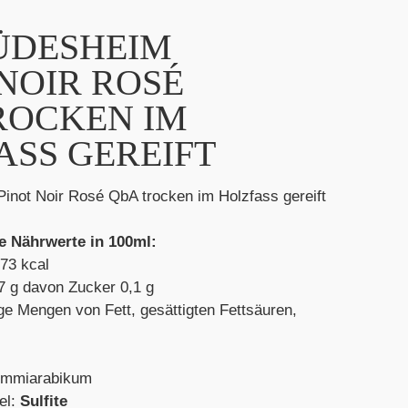
RÜDESHEIM
 NOIR ROSÉ
ROCKEN IM
ASS GEREIFT
inot Noir Rosé QbA trocken im Holzfass gereift
e Nährwerte in 100ml:
 73 kcal
7 g davon Zucker 0,1 g
ige Mengen von Fett, gesättigten Fettsäuren,
Gummiarabikum
el:
Sulfite