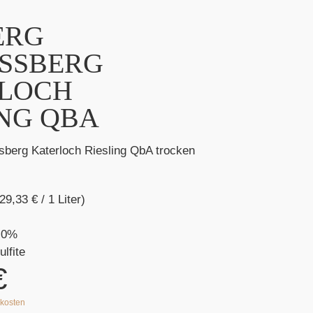
ERG
SSBERG
LOCH
ING QBA
sberg Katerloch Riesling QbA trocken
(29,33
€
/ 1 Liter)
,0%
ulfite
€
kosten